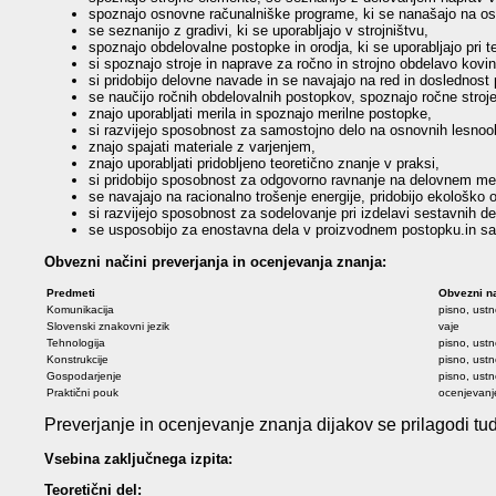
spoznajo osnovne računalniške programe, ki se nanašajo na osn
se seznanijo z gradivi, ki se uporabljajo v strojništvu,
spoznajo obdelovalne postopke in orodja, ki se uporabljajo pri 
si spoznajo stroje in naprave za ročno in strojno obdelavo kovin
si pridobijo delovne navade in se navajajo na red in doslednost p
se naučijo ročnih obdelovalnih postopkov, spoznajo ročne stroj
znajo uporabljati merila in spoznajo merilne postopke,
si razvijejo sposobnost za samostojno delo na osnovnih lesnoob
znajo spajati materiale z varjenjem,
znajo uporabljati pridobljeno teoretično znanje v praksi,
si pridobijo sposobnost za odgovorno ravnanje na delovnem me
se navajajo na racionalno trošenje energije, pridobijo ekološko
si razvijejo sposobnost za sodelovanje pri izdelavi sestavnih de
se usposobijo za enostavna dela v proizvodnem postopku.in sa
Obvezni načini preverjanja in ocenjevanja znanja:
Predmeti
Obvezni na
Komunikacija
pisno, ust
Slovenski znakovni jezik
vaje
Tehnologija
pisno, ust
Konstrukcije
pisno, ust
Gospodarjenje
pisno, ust
Praktični pouk
ocenjevanje
Preverjanje in ocenjevanje znanja dijakov se prilagodi tud
Vsebina zaključnega izpita:
Teoretični del: