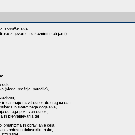
 izobraževanje
 dijake z govorno-jezikovnimi motnjami)
a:
 šole,
a (vloge, prošnje, poročila),
vrednost,
v in da imajo razvit odnos do drugačnosti,
opskega in svetovnega dogajanja,
jo do tega pozitiven odnos,
ja in prehranjevanja ter
j organizma in opravljanje dela.
anj zahtevne delavniške risbe,
strojništvu,