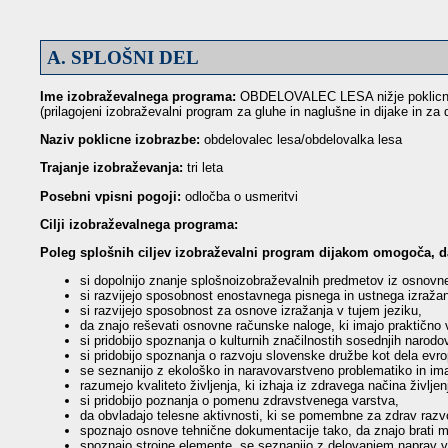
A. SPLOŠNI DEL
Ime izobraževalnega programa:
OBDELOVALEC LESA nižje poklicno
(prilagojeni izobraževalni program za gluhe in naglušne in dijake in za
Naziv poklicne izobrazbe:
obdelovalec lesa/obdelovalka lesa
Trajanje izobraževanja:
tri leta
Posebni vpisni pogoji:
odločba o usmeritvi
Cilji izobraževalnega programa:
Poleg splošnih ciljev izobraževalni program dijakom omogoča, d
si dopolnijo znanje splošnoizobraževalnih predmetov iz osnovne
si razvijejo sposobnost enostavnega pisnega in ustnega izražanj
si razvijejo sposobnost za osnove izražanja v tujem jeziku,
da znajo reševati osnovne računske naloge, ki imajo praktično 
si pridobijo spoznanja o kulturnih značilnostih sosednjih narodo
si pridobijo spoznanja o razvoju slovenske družbe kot dela evr
se seznanijo z ekološko in naravovarstveno problematiko in ima
razumejo kvaliteto življenja, ki izhaja iz zdravega načina življen
si pridobijo poznanja o pomenu zdravstvenega varstva,
da obvladajo telesne aktivnosti, ki se pomembne za zdrav razvo
spoznajo osnove tehnične dokumentacije tako, da znajo brati m
spoznajo strojne elemente, se seznanijo z delovanjem naprav v 