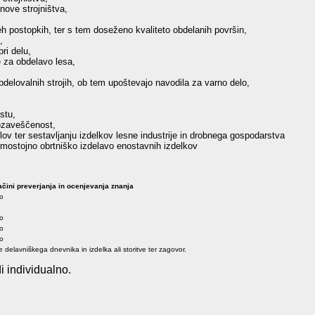
ove strojništva,
teh postopkih, ter s tem doseženo kvaliteto obdelanih površin,
,
ri delu,
e za obdelavo lesa,
delovalnih strojih, ob tem upoštevajo navodila za varno delo,
stu,
 ozaveščenost,
lov ter sestavljanju izdelkov lesne industrije in drobnega gospodarstva
mostojno obrtniško izdelavo enostavnih izdelkov
čini preverjanja in ocenjevanja znanja
no
no
no
no
 delavniškega dnevnika in izdelka ali storitve ter zagovor.
i individualno.